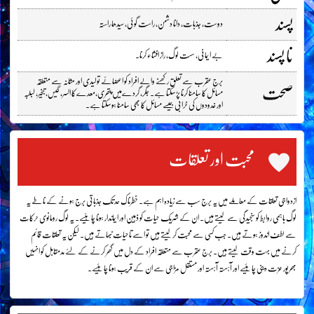
پسند
دوست، جذبات، دانا دشمن، راست گوئی، سیدھا راستہ
نا پسند
بے ایمانی، سست لوگ، راز افشاء کرنا۔
برج عقرب سے تعلق رکھنے والے افراد کو اعضائے تولیدی اور مثانہ سے متعلقہ
صحت
مسائل کا سامنا کرنا پڑسکتا ہے۔ جگر، گردےمیں پتھری،معدے کا السر، گیس، تبخیر، لبلبہ
اور غدودوں کی خرابی جیسے مسائل کا بھی سامنا ہوسکتا ہے۔
محبت اور تعلقات
ازدواجی تعلقات کے معاملے میں یہ برج سب سے زیادہ اہم ہے۔ خطرناک حد تک جذباتی برج ہونے کے ناطے یہ
لوگ باہمی روابط کو سنجیدگی سے لیتے ہیں۔ ان کے شریک حیات کو ذہین اور ایماندار ہونا چاہئیے۔ یہ لوگ رومانوی حرکات
سے لطف اندوز ہوتے ہیں۔ جب کسی سے محبت کرلیتے ہیں تو اسے تاحیات نبھاتے ہیں۔ لیکن یہ تعلقات قائم
کرنے میں بہت وقت لیتے ہیں۔ برج عقرب سے متعلقہ افراد کے دل میں گھر کرنے کے لئے مدمقابل کو انہیں
بھرپور عزت دینی چاہئیے اور آہستہ آہستہ اور مستقل مزاجی سے ان کے قریب ہونا چاہئیے۔