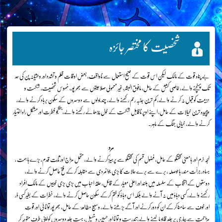
شخصیت کا مختصر جائزہ
بے پناہ قوت کے مالک لیکن اس قوت کے صحیح استعمال سے ناواقف، بعض اوقات ظلم و تشدد اور وحشیانہ پن کی حد
تک پہنچنے والے، خاصی کشش کے حامل، مافوق البشر، غیر معمولی صلاحیتوں سے بھر پور، ٹھوس شخصیت، شکست و
حزیمت کو قبول نہ کرنے والے، کم ترین جذبہ رحم رکھنے والے، چند بولوں سے دوسروں کے سکون برباد کرنے والے،
پیچیدہ ترین خیالات کے حامل، اپنے اوپر ناقابل شکست کے خول چڑھائے رکھنے والے، جنگجو فطرت اور مشکل راہ اختیار
کرنے والے، خیالی جنگ کے ماہر۔
مرد
لہجہ نرم اور بامعنی گفتگو کے حامل، فضول قسم کی گفتگو سے پرہیز کرنے والے، متحمل مزاج اور ثابت قدم، بڑے باہمت ،
بہادر جرأت مند، باحوصلہ ، برے سے برے حالات کا بڑی جوانمردی سے مقابلہ کرکے فتح حاصل کرنے والے،
دوستوں کے انتخاب کے سلسلہ میں بلند اور اعلیٰ معیار کے قائل، حلقۂ احباب میں بڑی بڑی خوبیوں کے مالک افراد
رکھنے والے، کسی دباؤ میں نہ آنے والے بلکہ اس دباؤ کو ختم کرکے سکون حاصل کرنے والے، خطرات کے بغیرکسی ڈر
اور خوف سے سامنا کرکے ان کو دور کرنے اور آگے بڑھنے والے، وسیع مطالعۂ کے حامل، بھر پور توانائی اور قوتِ
مزاحمت سے بیماری پر جلد قابو پالینے والے،تندرست و توانا اور حسین و جمیل، بہت جلد دوسروں کو اپنی طرف متوجہ کر