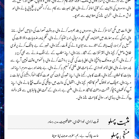
سکون سے گزارنے والی، پراسرار قوتوں کی مالک، اچھے اچھے کام کرنے والی، لوگوں کو خوشیاں، سکون اور راحتیں بخشنے
والی، دوسروں کی ذہنیت کے بخوبی احاطہ کرنے والی، اپنی بصیرت سے کام لے کر دشمنوں پر فتح یابی پانے والی اور
خوش ہونے والی، حکمران بننے کی صلاحیت سے بھرپور۔
اپنی ذات میں مگن تنہا سفر کرنے والی، دوسروں پر جلد بھروسہ کرنے والی، ہر وقت تصورات کی دنیا میں کھوئی رہنے
والی، زندگی کے ہر معاملے میں انتہا پسند، کبھی بھی درمیانی راہ نہ اختیار کرنے والی، تحکم پسند، ضروریات و خواہشات کی
تکمیل پر کمر بستہ، ایک ہاتھ کے اشارے سے تباہی لانے کی قوت رکھنے والی، شوہر کے بے جا تنگ کرنے پر فوری
طلاق حاصل کرلینے والی، اکثر خطرات کے شکار رہنے والی، اپنے مطلب کے لئے ڈنگ مارنے سے بھی گریز نہ
کرنے والی، آخری حدود تک جا پہنچنے والی، اپنی بات کی نفی نہ برداشت کرنے والی، بالخصوص بوقت توہین آپے سے
باہر ہوجانے والی، اپنی انا اور خودداری کے باعث اپنی غلطی کو تسلیم نہ کرنے والی، بے جاضد اور ہٹ دھرم، اپنے اندر
جذبات کا طوفان رکھنے والی،رقابت کا جذبہ رکھنے والی، اپنے شوہر کی طرف کسی عورت کو نگاہ اٹھا کر دیکھنے کی اجازت نہ
دینے والی، بھیانک اور خوفناک قسم کا انتقام لینے والی۔اشتعال کی حالت میں دیوانگی کی حد تک پہنچ جانے والی، اپنے
آپ کو نقصان پہنچا کر شکست و ریخت کا شکار ہونے والی، جنسی بے راہ روی کے تحت اپنی چالبازیوں سے فتنہ و فساد
پیداکرنے والی، بدنامی اور رسوائی کا باعث بننے والی۔
مثبت پہلو
قوتِ ارادی، خود اعتمادی، مقناطیسیت، مدبر، بہادر
منفی پہلو
حاسد، چالاک، بے رحم، مغرور، صرف اپنا سوچنا