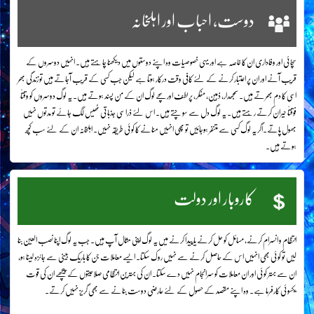
دوست، احباب اور اہلخانہ
سچائی اور وفاداری ان کا خاصہ ہے اور یہی خصوصیات وہ اپنے دوستوں میں دیکھنا چاہتے ہیں۔ انہیں دوسروں کے
قریب آنے اور ان پر اعتبار کرنے کے لئے کافی وقت درکار ہوتا ہے لیکن جب کسی کے قریب آجاتے ہیں تو زندگی بھر
اسی کا دم بھرتے ہیں۔ سمجھدار، ذہین، مفکر، پرلطف اور سچے لوگ ان کے من پسند ہوتے ہیں۔ یہ لوگ دوسروں کو وقتاً
فوقتاً حیران کرتے رہتے ہیں۔ یہ لوگ دل سے سوچتے ہیں۔ اس لئے ذرا سی جذباتی ٹھیس لگ جائے تو مدتوں نہیں
بھول پاتے۔اگر یہ لوگ کسی سے متنفر ہوجائیں تو پھی انہیں منانے کا کوئی طریقہ نہیں۔ اہلخانہ ان کے لئے سب کچھ
ہوتے ہیں۔
کاروبار اور دولت
انتظام و انسرام کرنے، مسائل کو حل کرنے یا پیدا کرنے میں یہ لوگ اپنی مثال آپ ہیں۔ جب یہ لوگ اپنا نصب العین بنا
لیں تو کوئی بھی انہیں اس کے حاصل کرنے سے نہیں روک سکتا۔ ایسے معاملات جن کا باریک بینی سے جائزہ لینا ہو،
ان سے بہتر کوئی اور ان معاملات کو سرانجام نہیں دے سکتا۔ ان کی بہترین انتظامی صلاحیتوں کے پیچھے ان کی قوت
یکسوئی کارفرما ہے۔ وہ اپنے مقصد کے حصول کے لئے عارضی دوست بنانے سے بھی گریز نہیں کرتے۔