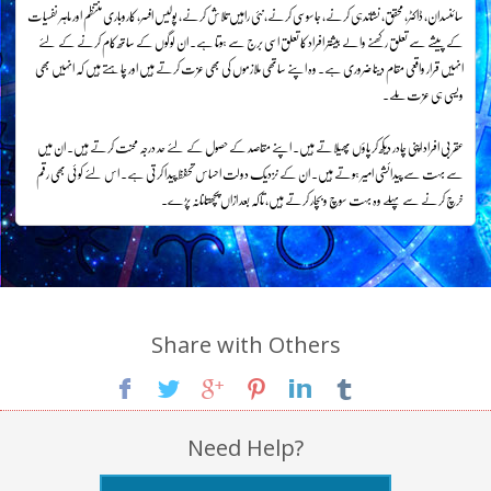
سائنسدان، ڈاکٹر، محقق، نشاندہی کرنے، جاسوسی کرنے، نئی راہیں تلاش کرنے، پولیس افسر، کاروباری منتظم اور ماہر نفسیات
کے پیشے سے تعلق رکھنے والے بیشتر افراد کا تعلق اسی برج سے ہوتا ہے۔ ان لوگوں کے ساتھ کام کرنے کے لئے
انہیں قرار واقعی مقام دینا ضروری ہے۔ وہ اپنے ساتھی ملازموں کی بھی عزت کرتے ہیں اور چاہتے ہیں کہ انہیں بھی
ویسی ہی عزت ملے۔
عقربی افراد اپنی چادر دیکھ کر پاؤں پھیلاتے ہیں۔ اپنے مقاصد کے حصول کے لئے حد درجہ محنت کرتے ہیں۔ ان میں
سے بہت سے پیدائشی امیر ہوتے ہیں۔ ان کے نزدیک دولت احساس تحفظ پیدا کرتی ہے۔ اس لئے کوئی بھی رقم
خرچ کرنے سے پہلے وہ بہت سوچ و بچار کرتے ہیں، تاکہ بعد ازاں پچھتانانہ پڑے۔
Share with Others
Need Help?