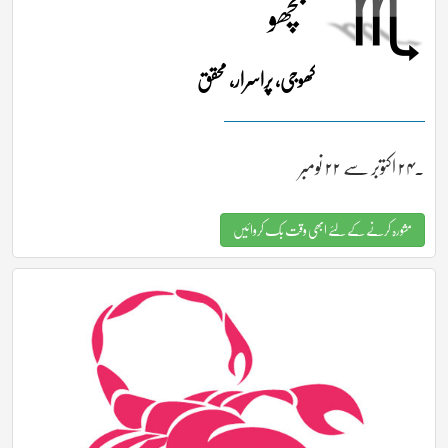
بچھو
کھوجی، پراسرار، محقق
۔۲۴ اکتوبر سے ۲۲ نومبر
مشورہ کرنے کے لئے ابھی وقت بک کروائیں