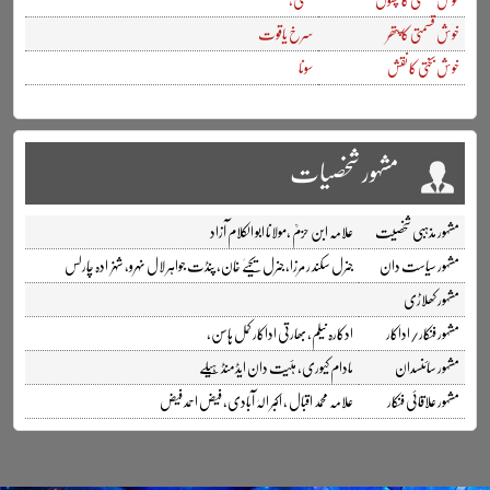
خوش قسمتی کا پتھر
سرخ یاقوت
خوش بختی کا نقش
سونا
مشہور شخصیات
مشہور مذہبی شخصیت
علامہ ابن حزمؒ ،مولانا ابو الکلام آزاد
مشہور سیاست دان
جنرل سکند ر مرزا، جنرل یحیےٰ خان، پنڈت جواہر لال نہرو، شہزادہ چارلس
مشہور کھلاڑی
مشہور فنکار/اداکار
ادکارہ نیلم، بھارتی اداکار کمل ہاسن،
مشہور سائنسدان
مادام کیوری، ہئیت دان ایڈمنڈ ہیلے
مشہور علاقائی فنکار
علامہ محمد اقبال ، اکبر الہٰ آبادی، فیض احمد فیض