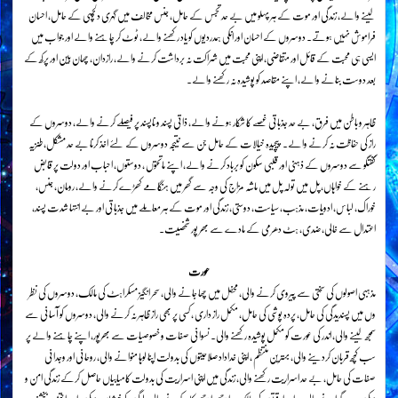
لینے والے، زندگی اور موت کے ہر پہلو میں بے حد تجسس کے حامل، جنس مخالف میں گہری دلچسپی کے حامل، احسان
فراموش نہیں ہوتے۔ دوسروں کے احسان اور انکی ہمدردیوں کو یاد رکھنے والے، ٹوٹ کر چاہنے والے اور جواب میں
ایسی ہی محبت کے قائل اور متقاضی، اپنی محبت میں شراکت نہ برداشت کرنے والے، رازدان، چھان بین اور پرکھ کے
بعد دوست بنانے والے، اپنے مقاصد کو پوشیدہ نہ رکھنے والے۔
ظاہر و باطن میں فرق، بے حد جذباتی غصے کا شکار ہونے والے، ذاتی پسند و ناپسند پر فیصلے کرنے والے، دوسروں کے
راز کی حفاظت نہ کرنے والے۔ پیچیدہ خیالات کے حامل جن سے نتیجہ دوسروں کے لئے اخذ کرنا بے حد مشکل، طنزیہ
گفتگو سے دوسروں کے ذہنی اور قلبی سکون کو برباد کرنے والے، اپنے ماتحتوں ، دوستوں، احباب اور دولت پر قابض
رہنے کے خواہاں، پل میں تولہ پل میں ماشہ مزاج کی وجہ سے گھر میں ہنگامے کھڑے کرنے والے، رومان، جنس،
خوراک، لباس، ادویات، مذہب، سیاست، دوستی، زندگی اور موت کے ہر معاملے میں جذباتی اور بے انتہا شدت پسند،
اعتدال سے خالی، ضدی، ہٹ دھرمی کے مادے سے بھر پور شخصیت۔
عورت
مذہبی اصولوں کی سختی سے پیروی کرنے والی، محفل میں چھا جانے والی، سحر انگیز مسکراہٹ کی مالک، دوسروں کی نظر
وں میں پسندیدگی کی حامل، پردہ پوشی کی حامل، مکمل راز داری ، کسی پر بھی راز ظاہر نہ کرنے والی، دوسروں کو آسانی سے
سمجھ لینے والی، اندر کی عورت کو مکمل پوشیدہ رکھنے والی۔ نسوانی صفات و خصوصیات سے بھرپور، اپنے چاہنے والے پر
سب کچھ قربان کردینے والی، بہترین منتظم ، اپنی خداداد صلاحیتوں کی بدولت اپنا لوہا منوانے والی، روحانی اور وجدانی
صفات کی حامل، بے حد اسراریت رکھنے والی، زندگی میں اپنی اسراریت کی بدولت کامیابیاں حاصل کرکے زندگی امن و