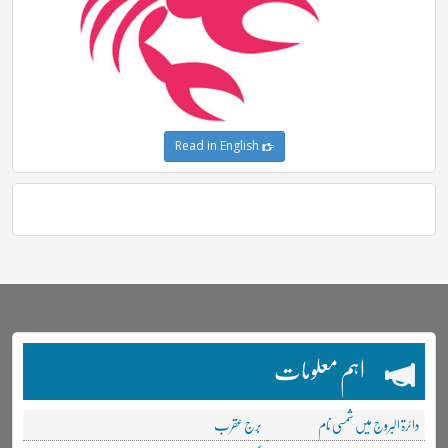
Read in English
اہم معلومات
دائرۃ البروج میں شمسی نام
برج عقرب