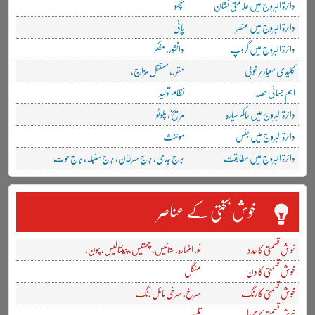
دائرۃ البروج میں علامتی نشان
بچھو
دائرۃ البروج میں عنصر
پانی
دائرۃ البروج میں گروپ
دانشور، مفکر
کلیدی معیار/خوبی
مقرر، مستقل مزاج،
اہم جسمانی حصہ
نظام تولید
دائرۃالبروج میں حاکم سیارہ
مریخ، پلوٹو
دائرۃالبروج میں جنس
موئنث
دائرۃ البروج میں مطابقت
برج جدی، برج سرطان، برج سنبلہ، برج حوت
خوش بختی کے عناصر
خوش قسمتی کا عدد
نو، اٹھارہ، ستائیس، چھتیس، پینتالیس، چون،
خوش قسمتی کا دن
منگل
خوش قسمتی کا رنگ
سرخ، سرخی مائل رنگ
خوش قسمتی کا پھول
تلسی،